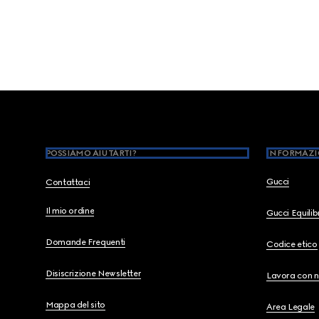
Footer
POSSIAMO AIUTARTI?
INFORMAZI
Gucci
Contattaci
Il mio ordine
Gucci Equili
Domande Frequenti
Codice etico
Disiscrizione Newsletter
Lavora con n
Mappa del sito
Area Legale