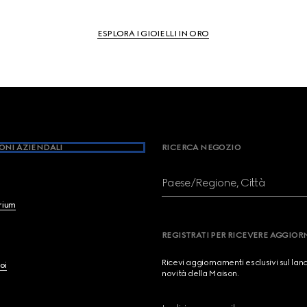
ESPLORA I GIOIELLI IN ORO
ONI AZIENDALI
RICERCA NEGOZIO
Paese/Regione, Città
brium
REGISTRATI PER RICEVERE AGGIO
Ricevi aggiornamenti esclusivi sul lan
oi
novità della Maison.