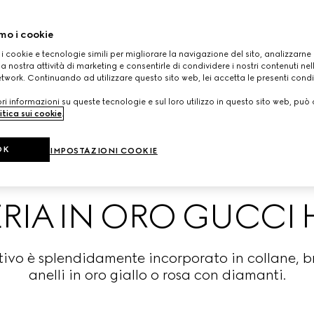
mo i cookie
 i cookie e tecnologie simili per migliorare la navigazione del sito, analizzarne l'
a nostra attività di marketing e consentirle di condividere i nostri contenuti ne
etwork. Continuando ad utilizzare questo sito web, lei accetta le presenti condi
i informazioni su queste tecnologie e sul loro utilizzo in questo sito web, può 
itica sui cookie
.
OK
IMPOSTAZIONI COOKIE
ERIA IN ORO GUCCI 
otivo è splendidamente incorporato in collane, br
anelli in oro giallo o rosa con diamanti.