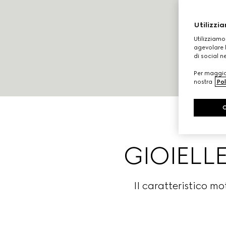
Utilizzia
Utilizziamo
agevolare l
di social n
Per maggior
nostra
Pol
GIOIELL
Il caratteristico m