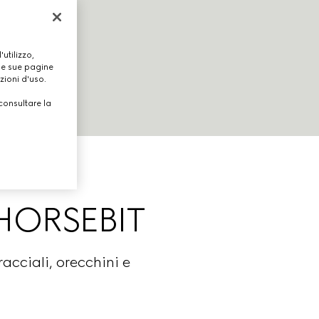
utilizzo,
lle sue pagine
zioni d'uso.
consultare la
HORSEBIT
acciali, orecchini e