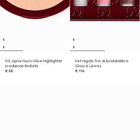
03, cipria Gucci Glow Highlighter
Set regalo Trio di lucidalabbra
in edizione limitata
Gloss à Lèvres
€ 58
€ 116