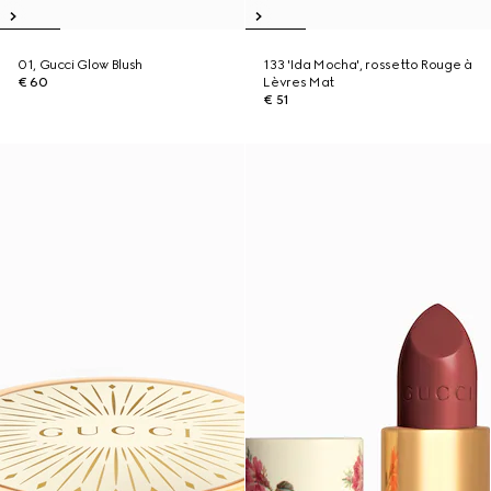
01, Gucci Glow Blush
133 'Ida Mocha', rossetto Rouge à
€ 60
Lèvres Mat
€ 51