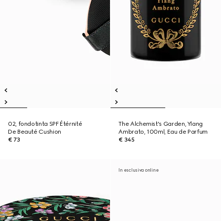
02, fondotinta SPF Étérnité
The Alchemist's Garden, Ylang
De Beauté Cushion
Ambrato, 100ml, Eau de Parfum
€ 73
€ 345
In esclusiva online