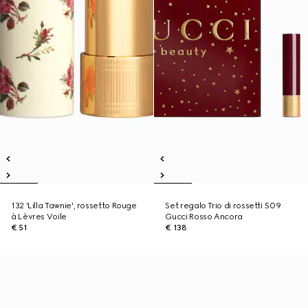
132 'Lilla Tawnie', rossetto Rouge
Set regalo Trio di rossetti 509
à Lèvres Voile
Gucci Rosso Ancora
€ 51
€ 138