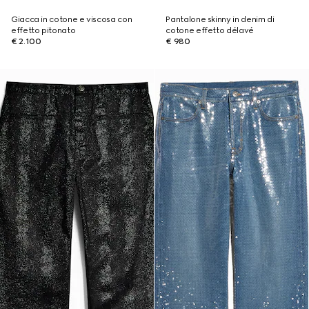
Giacca in cotone e viscosa con
Pantalone skinny in denim di
effetto pitonato
cotone effetto délavé
€ 2.100
€ 980