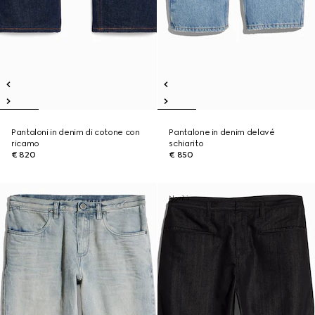
Pantaloni in denim di cotone con
Pantalone in denim delavé
ricamo
schiarito
€ 820
€ 850
Novità