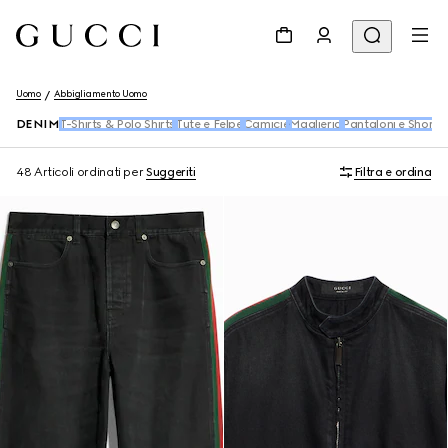
Uomo
Abbigliamento Uomo
DENIM
T-Shirts & Polo Shirts
Tute e Felpe
Camicie
Maglieria
Pantaloni e Shorts
48 Articoli
ordinati per
Suggeriti
Filtra e ordina