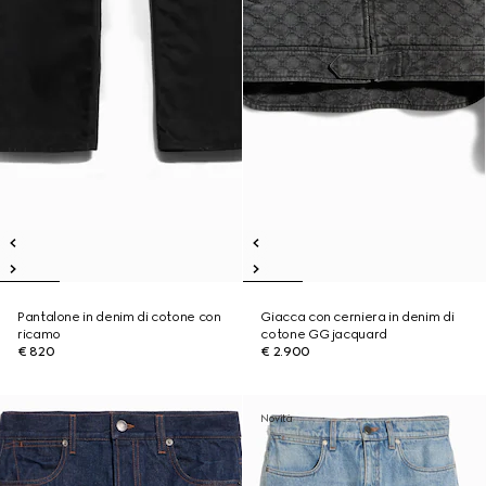
Pantalone in denim di cotone con
Giacca con cerniera in denim di
ricamo
cotone GG jacquard
€ 820
€ 2.900
Novità