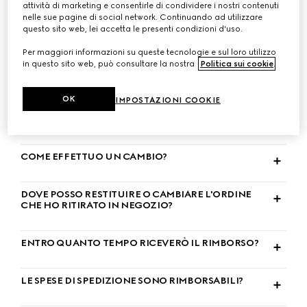
attività di marketing e consentirle di condividere i nostri contenuti
nelle sue pagine di social network. Continuando ad utilizzare
questo sito web, lei accetta le presenti condizioni d'uso.
COME POSSO RESTITUIRE UN ARTICOLO?
Per maggiori informazioni su queste tecnologie e sul loro utilizzo
in questo sito web, può consultare la nostra
Politica sui cookie
.
QUANTI GIORNI HO A DISPOSIZIONE PER
CAMBIARE O RESTITUIRE UN ARTICOLO?
OK
IMPOSTAZIONI COOKIE
QUAL È LA POLICY DI RESO E CAMBIO?
COME EFFETTUO UN CAMBIO?
DOVE POSSO RESTITUIRE O CAMBIARE L'ORDINE
CHE HO RITIRATO IN NEGOZIO?
ENTRO QUANTO TEMPO RICEVERÒ IL RIMBORSO?
LE SPESE DI SPEDIZIONE SONO RIMBORSABILI?