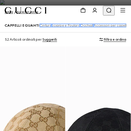
Donna
Accessori Donna
CAPPELLI E GUANTI
Cinture
Sciarpe e Foulard
Occhiali
Accessori per capelli
Ca
52 Articoli
ordinati per
Suggeriti
Filtra e ordina