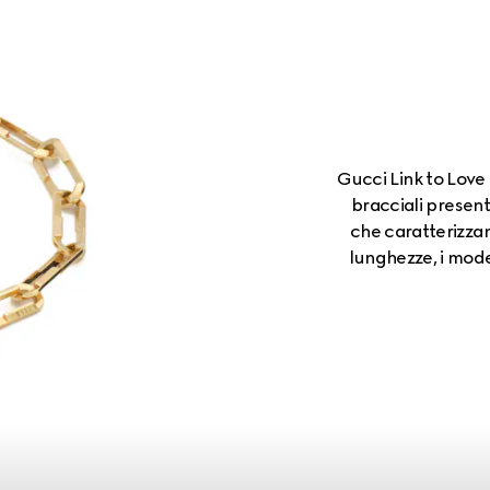
Gucci Link to Love
bracciali presen
che caratterizzano
lunghezze, i model