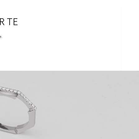
R TE
e.