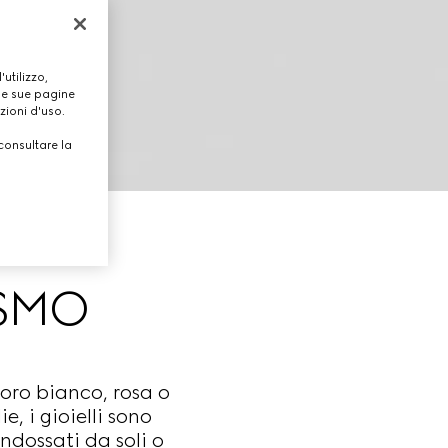
utilizzo,
lle sue pagine
zioni d'uso.
consultare la
ISMO
 oro bianco, rosa o
, i gioielli sono
ndossati da soli o