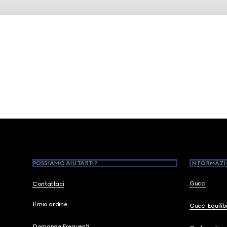
Footer
POSSIAMO AIUTARTI?
INFORMAZI
Gucci
Contattaci
Il mio ordine
Gucci Equili
Domande Frequenti