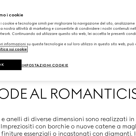
mo i cookie
 i cookie e tecnologie simili per migliorare la navigazione del sito, analizzarne l'
a nostra attività di marketing e consentirle di condividere i nostri contenuti ne
etwork. Continuando ad utilizzare questo sito web, lei accetta le presenti condi
i informazioni su queste tecnologie e sul loro utilizzo in questo sito web, può 
itica sui cookie
.
OK
IMPOSTAZIONI COOKIE
ODE AL ROMANTIC
 e anelli di diverse dimensioni sono realizzati in
. Impreziositi con borchie o nuove catene a maglie
 finiture essenziali o incastonati con diamanti. I