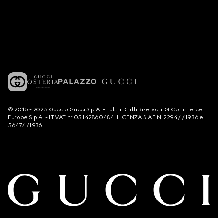
© 2016 - 2025 Guccio Gucci S.p.A. - Tutti i Diritti Riservati. G Commerce
Europe S.p.A. - IT VAT nr 05142860484. LICENZA SIAE N. 2294/I/1936 e
5647/I/1936