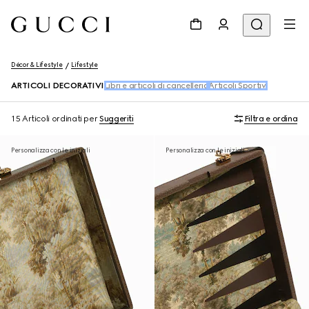
Décor & Lifestyle
Lifestyle
ARTICOLI DECORATIVI
Libri e articoli di cancelleria
Articoli Sportivi
15 Articoli
ordinati per
Suggeriti
Filtra e ordina
Personalizza con le iniziali
Personalizza con le iniziali