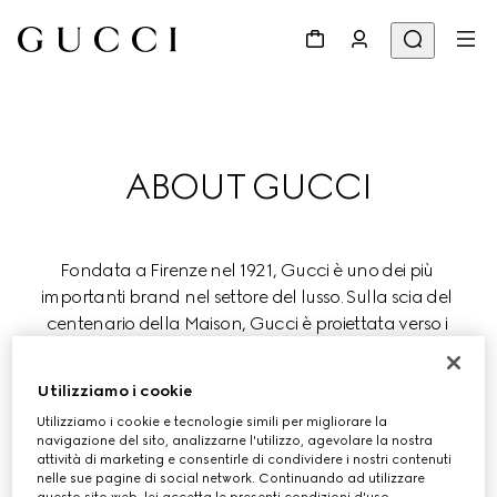
ABOUT GUCCI
Fondata a Firenze nel 1921, Gucci è uno dei più 
importanti brand nel settore del lusso. Sulla scia del 
centenario della Maison, Gucci è proiettata verso i 
prossimi cento anni, continuando a ridefinire il concetto 
di lusso all'insegna di valori fondamentali quali 
Utilizziamo i cookie
creatività, tradizione artigianale e innovazione.
Utilizziamo i cookie e tecnologie simili per migliorare la
navigazione del sito, analizzarne l'utilizzo, agevolare la nostra
Gucci fa parte del Gruppo Kering, che sostiene e 
attività di marketing e consentirle di condividere i nostri contenuti
nelle sue pagine di social network. Continuando ad utilizzare
promuove lo sviluppo di alcuni tra i più importanti brand 