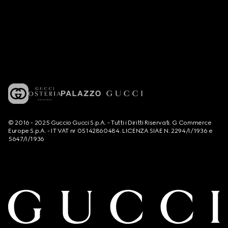
© 2016 - 2025 Guccio Gucci S.p.A. - Tutti i Diritti Riservati. G Commerce
Europe S.p.A. - IT VAT nr 05142860484. LICENZA SIAE N. 2294/I/1936 e
5647/I/1936