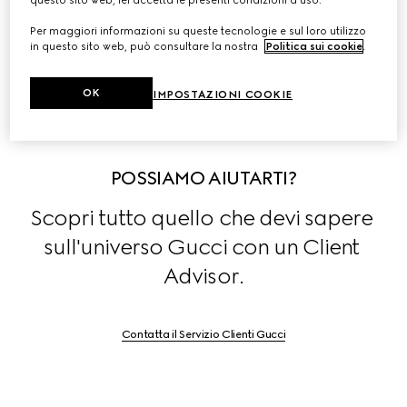
questo sito web, lei accetta le presenti condizioni d'uso.
nel settore moda, pelletteria, gioielli e occhiali.
Per maggiori informazioni su queste tecnologie e sul loro utilizzo
in questo sito web, può consultare la nostra
Politica sui cookie
.
Scopri di più su 
Stories
.
OK
IMPOSTAZIONI COOKIE
POSSIAMO AIUTARTI?
Scopri tutto quello che devi sapere 
sull'universo Gucci con un Client 
Advisor.
Contatta il Servizio Clienti Gucci