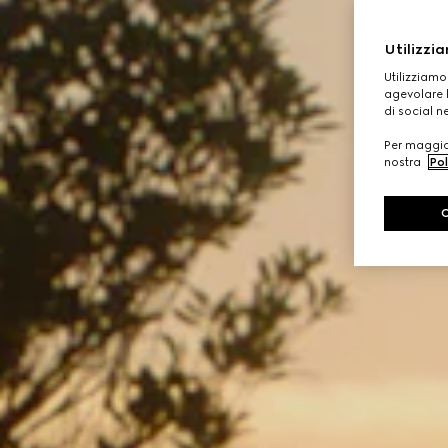
Utilizzia
Utilizziamo
agevolare l
di social n
Per maggior
nostra
Pol