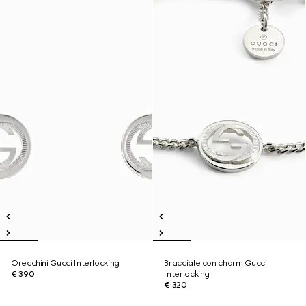
Orecchini Gucci Interlocking
Bracciale con charm Gucci
€ 390
Interlocking
€ 320