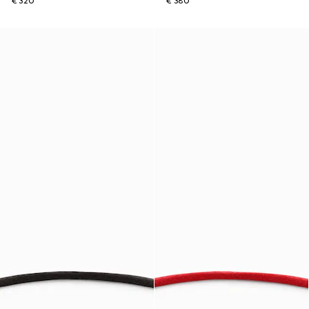
€ 320
€ 380