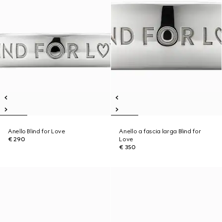
Anello Blind for Love
Anello a fascia larga Blind for
€ 290
Love
€ 350