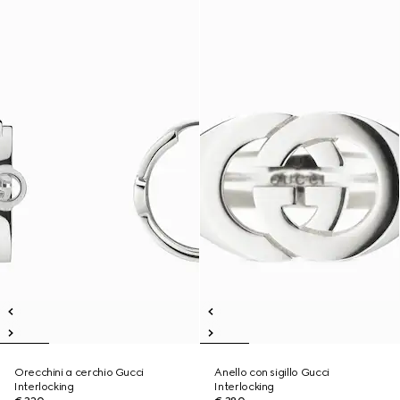
Orecchini a cerchio Gucci
Anello con sigillo Gucci
Interlocking
Interlocking