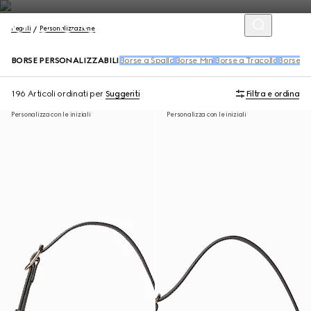
Regali
Personalizzazione
BORSE PERSONALIZZABILI
Borse a Spalla
Borse Mini
Borse a Tracolla
Borse S
196 Articoli
ordinati per
Suggeriti
Filtra e ordina
Personalizza con le iniziali
Personalizza con le iniziali