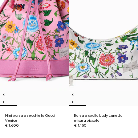
Mini borsa a secchiello Gucci
Borsa a spalla Lady Lunetta
Venice
misura piccola
€ 1.600
€ 1.150