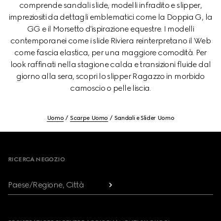
comprende sandali slide, modelli infradito e slipper,
impreziositi da dettagli emblematici come la Doppia G, la
GG e il Morsetto d'ispirazione equestre. I modelli
contemporanei come i slide Riviera reinterpretano il Web
come fascia elastica, per una maggiore comodità. Per
look raffinati nella stagione calda e transizioni fluide dal
giorno alla sera, scopri lo slipper Ragazzo in morbido
camoscio o pelle liscia.
Uomo
Scarpe Uomo
Sandali e Slider Uomo
Footer
RICERCA NEGOZIO
Paese/Regione, Città