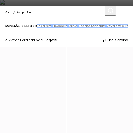
Uomo
Scarpe Uomo
SANDALI E SLIDER
Sneakers
Mocassini
Driver
Scarpe Stringate
Stivaletti e Stiva
21 Articoli
ordinati per
Suggeriti
Filtra e ordina