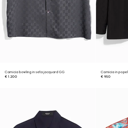
Camicia bowling in seta jacquard GG
Camicia in popel
€ 1.200
€ 950