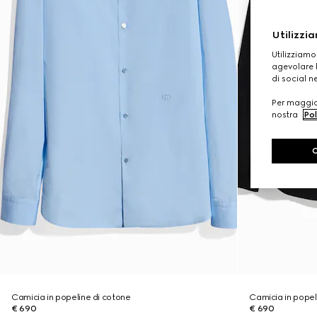
Utilizzia
Utilizziamo
agevolare l
di social n
Per maggior
nostra
Pol
Camicia in popeline di cotone
Camicia in popel
€ 690
€ 690