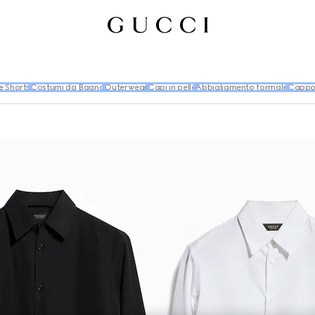
e Shorts
Costumi da Bagno
Outerwear
Capi in pelle
Abbigliamento formale
Cappot