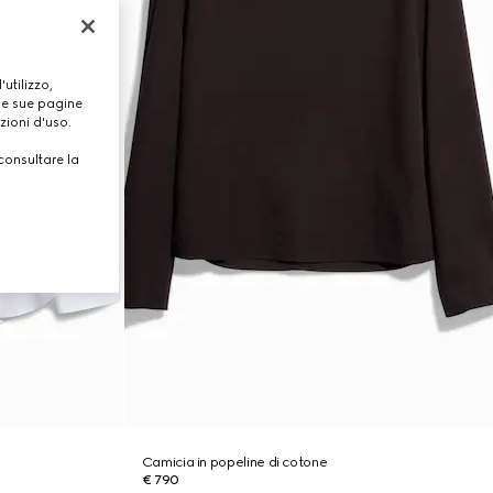
utilizzo,
lle sue pagine
zioni d'uso.
consultare la
Camicia in popeline di cotone
€ 790