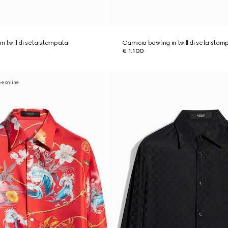
n twill di seta stampata
Camicia bowling in twill di seta stam
€ 1.100
 e online