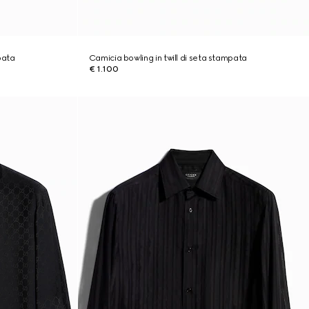
pata
Camicia bowling in twill di seta stampata
€ 1.100