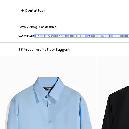
Contattaci
Uomo
Abbigliamento Uomo
CAMICIE
T-Shirts & Polo Shirts
Tute e felpe
Maglieria
Denim
Pantaloni 
55 Articoli
ordinati per
Suggeriti