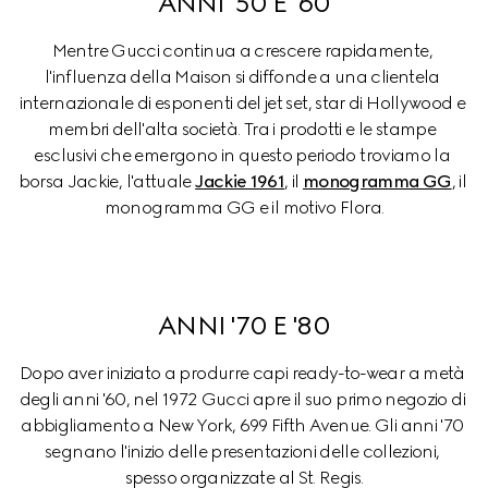
ANNI '50 E '60
Mentre Gucci continua a crescere rapidamente, 
l'influenza della Maison si diffonde a una clientela 
internazionale di esponenti del jet set, star di Hollywood e 
membri dell'alta società. Tra i prodotti e le stampe 
esclusivi che emergono in questo periodo troviamo la 
borsa Jackie, l'attuale 
Jackie 1961
, il 
monogramma GG
, il 
monogramma GG e il motivo Flora.
ANNI '70 E '80
Dopo aver iniziato a produrre capi ready-to-wear a metà 
degli anni '60, nel 1972 Gucci apre il suo primo negozio di 
abbigliamento a New York, 699 Fifth Avenue. Gli anni '70 
segnano l'inizio delle presentazioni delle collezioni, 
spesso organizzate al St. Regis.