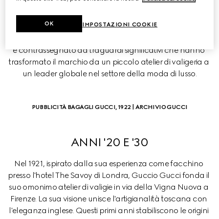
GUCCI: LA CRONOLOGIA
OK
IMPOSTAZIONI COOKIE
La storia della Maison, che si estende per oltre un secolo, 
riflette una visione in continua evoluzione. Ogni decennio 
è contrassegnato da traguardi significativi che hanno 
trasformato il marchio da un piccolo atelier di valigeria a 
un leader globale nel settore della moda di lusso.
PUBBLICITÀ BAGAGLI GUCCI, 1922 | ARCHIVIO GUCCI
ANNI '20 E '30
Nel 1921, ispirato dalla sua esperienza come facchino 
presso l'hotel The Savoy di Londra, Guccio Gucci fonda il 
suo omonimo atelier di valigie in via della Vigna Nuova a 
Firenze. La sua visione unisce l'artigianalità toscana con 
l'eleganza inglese. Questi primi anni stabiliscono le origini 