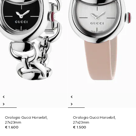
Orologio Gucci Horsebit,
Orologio Gucci Horsebit,
27x23mm
27x23mm
€ 1.600
€ 1.500