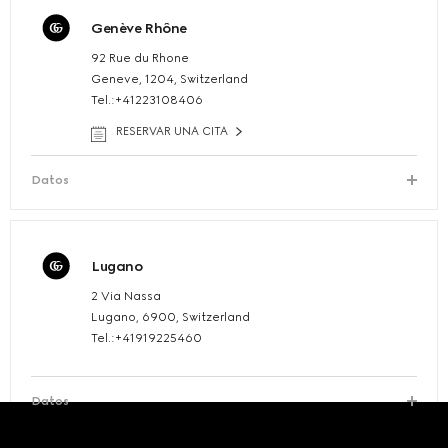
Genève Rhône
92 Rue du Rhone
Geneve, 1204, Switzerland
Tel.:+41223108406
RESERVAR UNA CITA
Datos
Lugano
2 Via Nassa
Lugano, 6900, Switzerland
Tel.:+41919225460
Datos
Footer