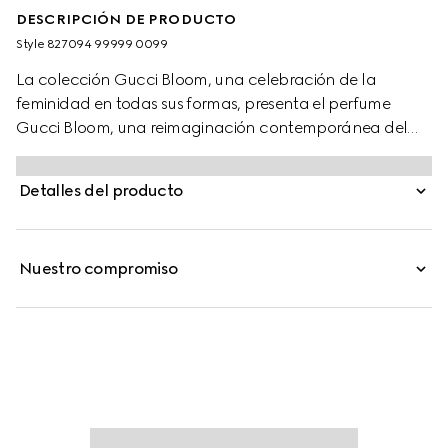
DESCRIPCIÓN DE PRODUCTO
Style ‎827094 99999 0099
La colección Gucci Bloom, una celebración de la
feminidad en todas sus formas, presenta el perfume
Gucci Bloom, una reimaginación contemporánea del
característico acorde de flores blancas. El aroma, que
combina a la perfección jazmín, jazmín coral y nardo,
Detalles del producto
evoca una elegancia atemporal y una sensualidad
refinada. El corazón de la fragancia incorpora una
nueva nota ámbar del extracto de bálsamo de Perú,
Nuestro compromiso
enriquecido con vainilla, para crear una dulzura
cremosa y matices amaderados y especiados, lo que
potencia el acorde gourmand y la intensidad radiante
del perfume.