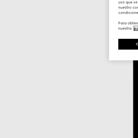
uso que se
nuestro con
condicione
Para obten
nuestra
po