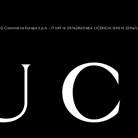
s. G Commerce Europe S.p.A. - IT VAT nr 05142860484. LICENCIA SIAE N. 2294/I