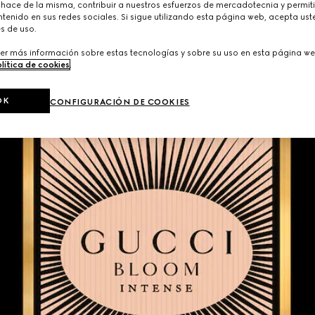
 hace de la misma, contribuir a nuestros esfuerzos de mercadotecnia y permiti
tenido en sus redes sociales. Si sigue utilizando esta página web, acepta ust
s de uso.
er más información sobre estas tecnologías y sobre su uso en esta página we
lítica de cookies
.
OK
CONFIGURACIÓN DE COOKIES