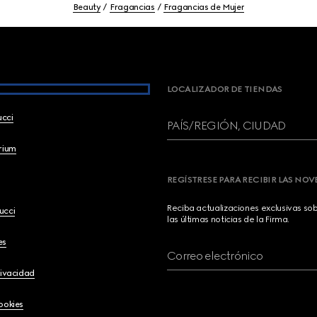
Beauty
Fragancias
Fragancias de Mujer
LOCALIZADOR DE TIENDAS
ucci
PAÍS/REGIÓN, CIUDAD
brium
REGÍSTRESE PARA RECIBIR LAS NO
Reciba actualizaciones exclusivas so
ucci
las últimas noticias de la Firma.
es
Correo electrónico
rivacidad
ookies