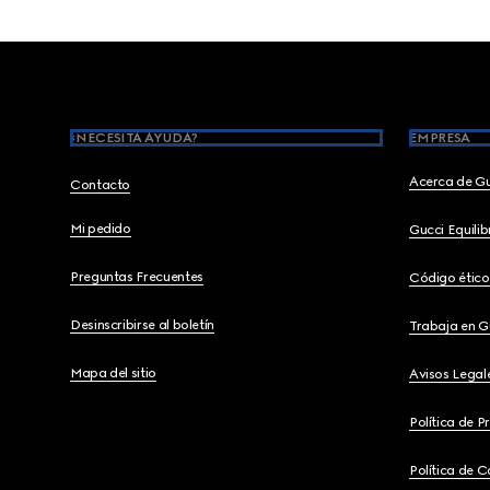
Footer
¿NECESITA AYUDA?
EMPRESA
Acerca de G
Contacto
Mi pedido
Gucci Equili
Preguntas Frecuentes
Código ético
Desinscribirse al boletín
Trabaja en G
Mapa del sitio
Avisos Legal
Política de P
Política de C