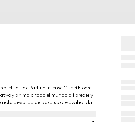
luna, el Eau de Parfum Intense Gucci Bloom
eativo y anima a todo el mundo a florecer y
te nota de salida de absoluto de azahar da
l de jazmín sambac y nardo se despliega con
la noche y que realza el embriagador
de esencia de pachulí y acorde de musgo de