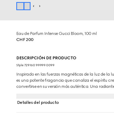
Eau de Parfum Intense Gucci Bloom, 100 ml
CHF 200
DESCRIPCIÓN DE PRODUCTO
Style ‎729160 99999 0099
Inspirado en las fuerzas magnéticas de la luz de la 
es una potente fragancia que canaliza el espíritu cr
convertirse en su versión más auténtica. Una radian
comienzo al conjuro, mientras que su corazón flora
dama de noche, una flor que desprende su olor por 
Detalles del producto
aroma de esta fragancia. La esencia con un fondo 
cristal destaca por su intensidad y su sensual estela.