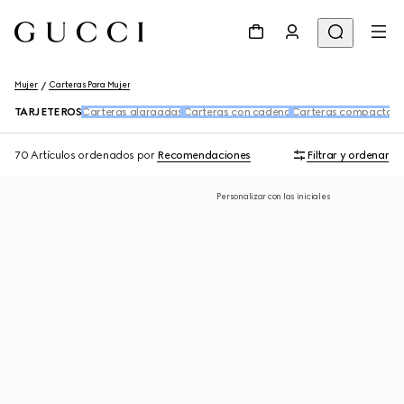
Mujer
Carteras Para Mujer
TARJETEROS
Carteras alargadas
Carteras con cadena
Carteras compactas
A
70 Artículos
ordenados por
Recomendaciones
Filtrar y ordenar
Personalizar con las iniciales