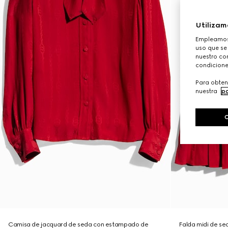
Utilizam
Empleamos 
uso que se
nuestro con
condicione
Para obten
nuestra
po
Camisa de jacquard de seda con estampado de
Falda midi de s