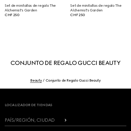
Set de minitallas de regalo The
Set de minitallas de regalo The
Alchemist's Garden
Alchemist's Garden
CHF 250
CHF 250
CONJUNTO DE REGALO GUCCI BEAUTY
Beauty
Conjunto de Regalo Gucci Beauty
Footer
LOCALIZADOR DE TIENDAS
PAÍS/REGIÓN, CIUDAD