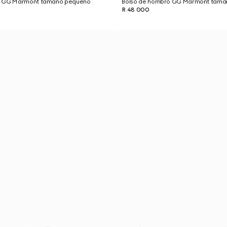
o GG Marmont tamaño pequeño
Bolso de hombro GG Marmont tama
R 48 000