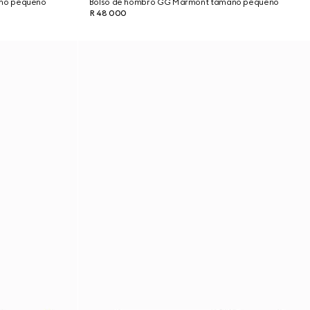
ño pequeño
Bolso de hombro GG Marmont tamaño pequeño
R 48 000