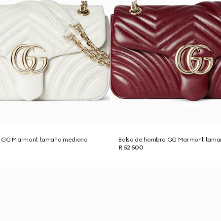
o GG Marmont tamaño mediano
Bolso de hombro GG Marmont tama
R 52 500