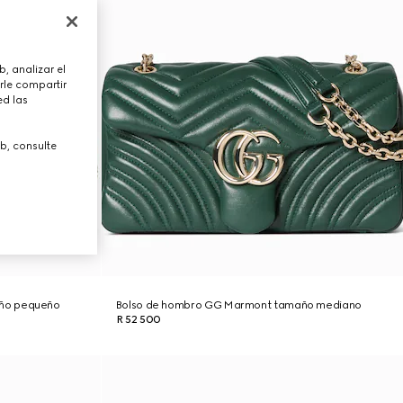
, analizar el
rle compartir
ed las
b, consulte
ño pequeño
Bolso de hombro GG Marmont tamaño mediano
R 52 500