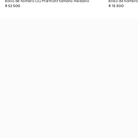
Bolso de hombro GG Marmont tamaño mediano
Bolso de hombr
R 52 500
R 15 300