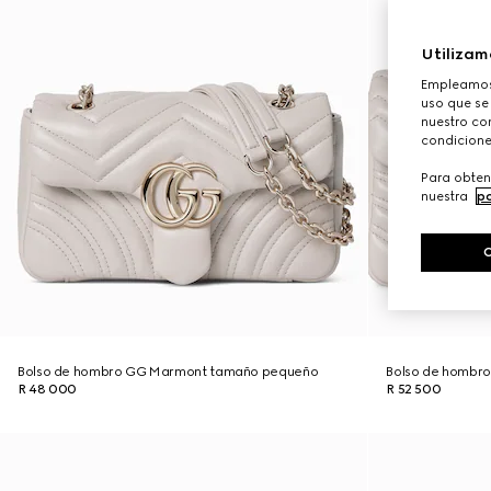
Utilizam
Empleamos 
uso que se
nuestro con
condicione
Para obten
nuestra
po
Bolso de hombro GG Marmont tamaño pequeño
Bolso de hombr
R 48 000
R 52 500