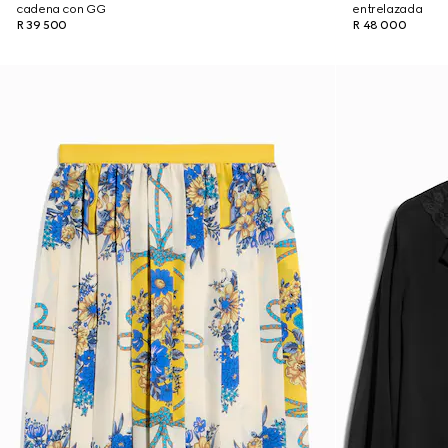
cadena con GG
entrelazada
R 39 500
R 48 000