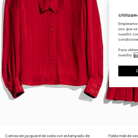
Utilizam
Empleamos 
uso que se
nuestro con
condicione
Para obten
nuestra
po
Camisa de jacquard de seda con estampado de
Falda midi de s