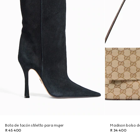
Bota de tacón stiletto para mujer
Madison bolso 
R 45 400
R 34 400