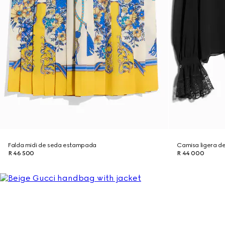
Falda midi de seda estampada
Camisa ligera d
R 46 500
R 44 000