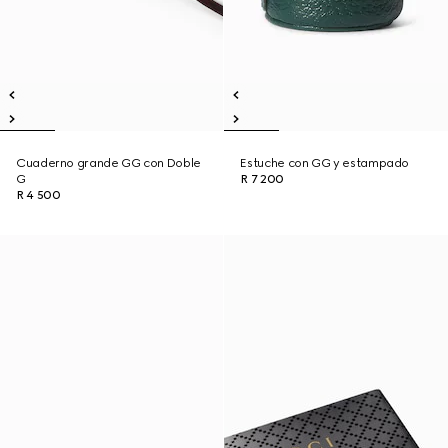
Cuaderno grande GG con Doble
Estuche con GG y estampado
G
R 7 200
R 4 500