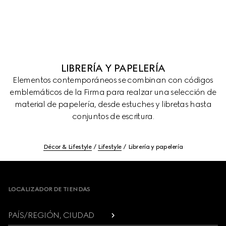
LIBRERÍA Y PAPELERÍA
Elementos contemporáneos se combinan con códigos
emblemáticos de la Firma para realzar una selección de
material de papelería, desde estuches y libretas hasta
conjuntos de escritura.
Décor & Lifestyle
Lifestyle
Librería y papelería
Footer
LOCALIZADOR DE TIENDAS
PAÍS/REGIÓN, CIUDAD