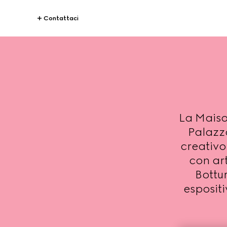
Contattaci
La Maiso
Palazzo
creativo
con art
Bottur
esposit