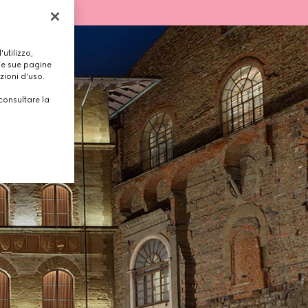
utilizzo,
lle sue pagine
zioni d'uso.
consultare la