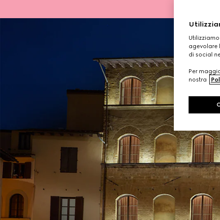
Utilizzia
Utilizziamo
agevolare l
di social n
Per maggior
nostra
Pol