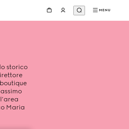
MENU
o storico
irettore
 boutique
 Massimo
 l’area
co Maria