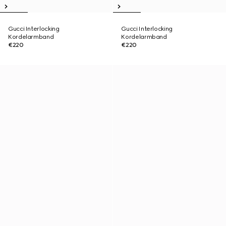
Gucci Interlocking
Gucci Interlocking
Kordelarmband
Kordelarmband
€220
€220