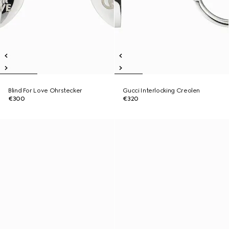
Blind For Love Ohrstecker
Gucci Interlocking Creolen
€300
€320