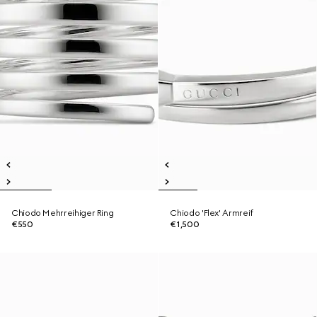
Chiodo Mehrreihiger Ring
Chiodo 'Flex' Armreif
€550
€1,500