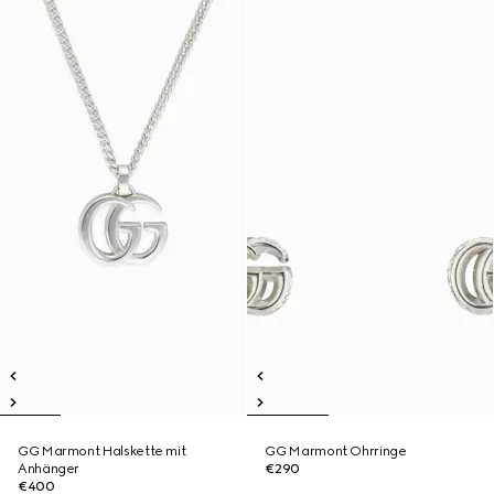
GG Marmont Halskette mit
GG Marmont Ohrringe
Anhänger
€290
€400