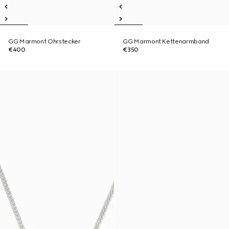
GG Marmont Ohrstecker
GG Marmont Kettenarmband
€400
€350