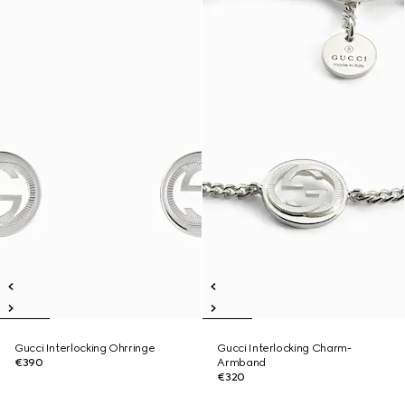
Gucci Interlocking Ohrringe
Gucci Interlocking Charm-
€390
Armband
€320