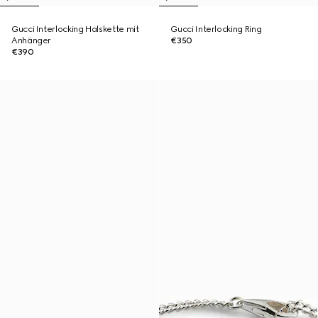
Gucci Interlocking Halskette mit
Gucci Interlocking Ring
Anhänger
€350
€390