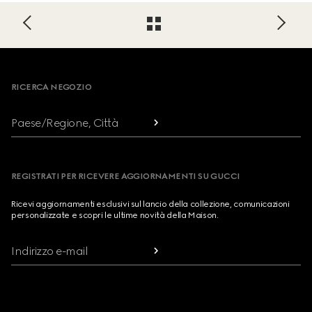
Footer
RICERCA NEGOZIO
Paese/Regione, Città
REGISTRATI PER RICEVERE AGGIORNAMENTI SU GUCCI
Ricevi aggiornamenti esclusivi sul lancio della collezione, comunicazioni
personalizzate e scopri le ultime novità della Maison.
Indirizzo e-mail