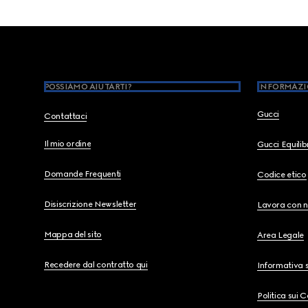
Footer
POSSIAMO AIUTARTI?
INFORMAZI
Gucci
Contattaci
Il mio ordine
Gucci Equili
Domande Frequenti
Codice etico
Disiscrizione Newsletter
Lavora con n
Mappa del sito
Area Legale
Recedere dal contratto qui
Informativa s
Politica sui 