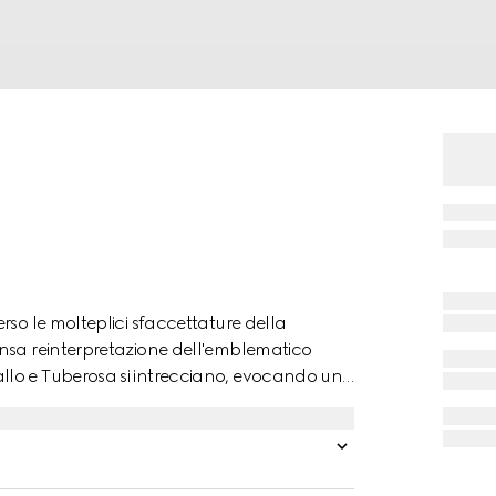
rso le molteplici sfaccettature della
ensa reinterpretazione dell'emblematico
llo e Tuberosa si intrecciano, evocando una
 composizione affiora un nuovo accento
rù e arricchito da note di Vaniglia.
io tra dolcezza cremosa e accenti speziati-
lla fragranza.