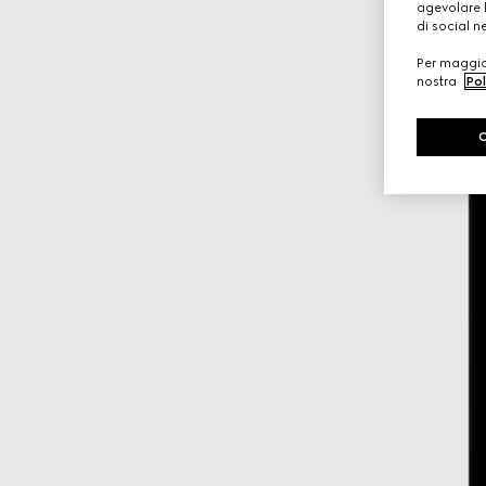
agevolare l
di social n
Per maggior
nostra
Pol