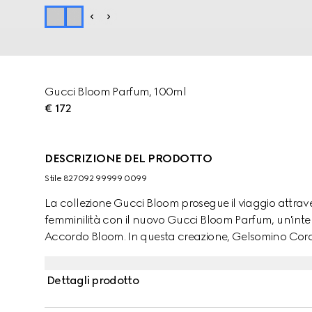
Gucci Bloom Parfum, 100ml
€ 172
DESCRIZIONE DEL PRODOTTO
Stile ‎827092 99999 0099
La collezione Gucci Bloom prosegue il viaggio attrave
femminilità con il nuovo Gucci Bloom Parfum, un'int
Accordo Bloom. In questa creazione, Gelsomino Cora
sensualità elegante e senza tempo. Dal cuore della
ambrato, reso vibrante dall'estratto di Balsamo del Pe
Dettagli prodotto
L'incontro di questi elementi crea un perfetto equilibr
legnosi, esaltando le sfumature gourmand e solari de