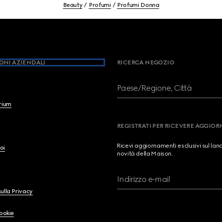
Beauty
Profumi
Profumi Donna
ONI AZIENDALI
RICERCA NEGOZIO
Paese/Regione, Città
brium
REGISTRATI PER RICEVERE AGGIO
Ricevi aggiornamenti esclusivi sul lan
oi
novità della Maison.
Indirizzo e-mail
ulla Privacy
Cookie