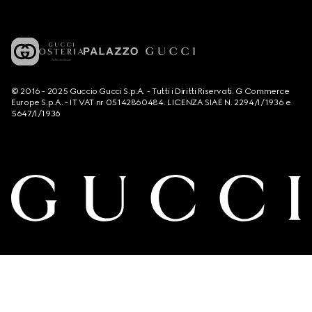
© 2016 - 2025 Guccio Gucci S.p.A. - Tutti i Diritti Riservati. G Commerce
Europe S.p.A. - IT VAT nr 05142860484. LICENZA SIAE N. 2294/I/1936 e
5647/I/1936