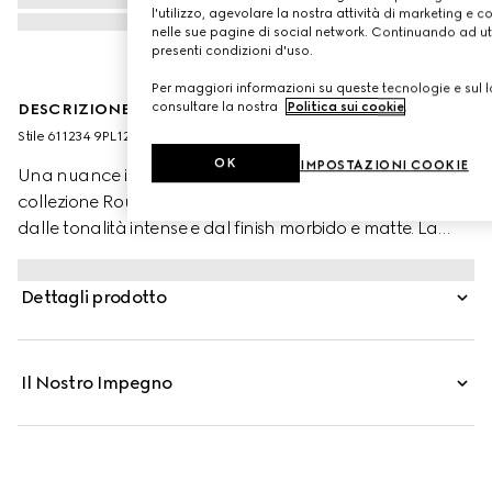
l'utilizzo, agevolare la nostra attività di marketing e c
nelle sue pagine di social network. Continuando ad util
presenti condizioni d'uso.
Per maggiori informazioni su queste tecnologie e sul lo
consultare la nostra
Politica sui cookie
.
DESCRIZIONE DEL PRODOTTO
Stile ‎611234 9PL12 9217
OK
IMPOSTAZIONI COOKIE
Una nuance in edizione limitata entra a far parte della
collezione Rouge à Lèvres Mat – rossetti a lunga tenuta,
dalle tonalità intense e dal finish morbido e matte. La
formula ricca di pigmenti e cere gelificanti avvolge le
labbra con un colore brillante e una sensazione
Dettagli prodotto
vellutata. Nate sotto la direzione creativa della Maison e
ispirate al glamour della vecchia Hollywood, le nuance
della linea riflettono l'immaginario eclettico e lo spirito
Il Nostro Impegno
libero tipici delle collezioni Gucci. Ogni rossetto è
presentato in un prezioso tubetto color oro, decorato con
incisioni elaborate.