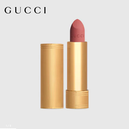
1
/
8