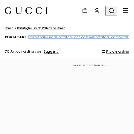
Donna
Portafogli e Piccola Pelletteria Donna
PORTACARTE
Portafogli lunghi
Portafogli con catena
Portafogli compatti
Char
70 Articoli
ordinati per
Suggeriti
Filtra e ordina
Personalizza con le iniziali