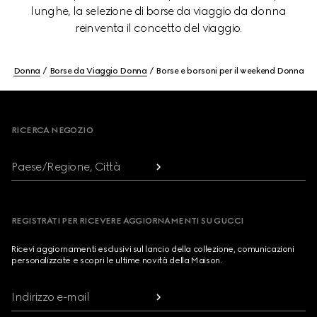
lunghe, la selezione di borse da viaggio da donna
reinventa il concetto del viaggio.
Donna
Borse da Viaggio Donna
Borse e borsoni per il weekend Donna
Footer
RICERCA NEGOZIO
Paese/Regione, Città
REGISTRATI PER RICEVERE AGGIORNAMENTI SU GUCCI
Ricevi aggiornamenti esclusivi sul lancio della collezione, comunicazioni
personalizzate e scopri le ultime novità della Maison.
Indirizzo e-mail