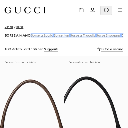
Donna
Borse
BORSE A MANO
Borse a Spalla
Borse Mini
Borse a Tracolla
Borse Shopping
Zain
100 Articoli
ordinati per
Suggeriti
Filtra e ordina
Personalizza con le iniziali
Personalizza con le iniziali