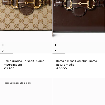
Borsa a mano Horsebit Duomo
Borsa a mano Horsebit Duomo
misura media
misura media
€ 2.900
€ 3.200
Personalizza con le iniziali