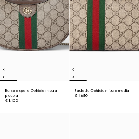
Borsa a spalla Ophidia misura
Bauletto Ophidia misura media
piccola
€ 1.650
€ 1.100