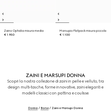
Zaino Ophidia misura media
Marsupio Flatpack misura piccola
€ 1.950
€ 1.100
ZAINI E MARSUPI DONNA
Scopri la nostra collezione di zaini in pelle e velluto, tra
design multi-tasche, forme innovative, zaini eleganti e
modelli classici con pattina e coulisse.
Donna
Borse
Zaini e Marsupi Donna