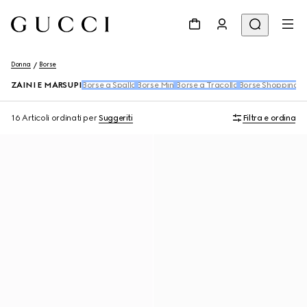
Donna
Borse
ZAINI E MARSUPI
Borse a Spalla
Borse Mini
Borse a Tracolla
Borse Shopping
B
16 Articoli
ordinati per
Suggeriti
Filtra e ordina