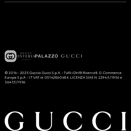
© 2016 - 2025 Guccio Gucci S.p.A. - Tutti i Diritti Riservati. G Commerce
Europe S.p.A. - IT VAT nr 05142860484. LICENZA SIAE N. 2294/I/1936 e
5647/I/1936