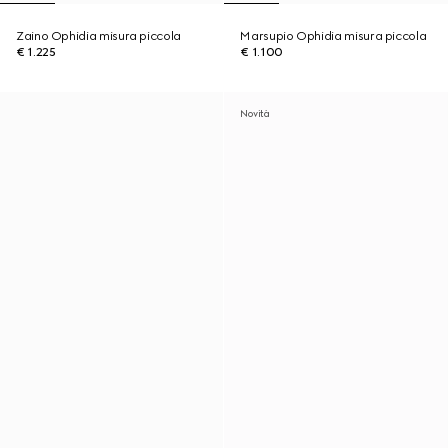
Zaino Ophidia misura piccola
Marsupio Ophidia misura piccola
€ 1.225
€ 1.100
Novità