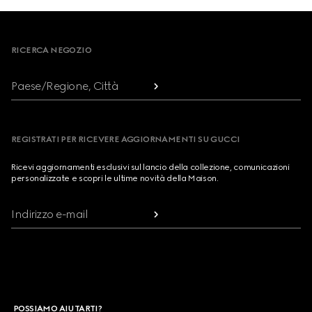
Footer
RICERCA NEGOZIO
Paese/Regione, Città
REGISTRATI PER RICEVERE AGGIORNAMENTI SU GUCCI
Ricevi aggiornamenti esclusivi sul lancio della collezione, comunicazioni
personalizzate e scopri le ultime novità della Maison.
Indirizzo e-mail
POSSIAMO AIUTARTI?