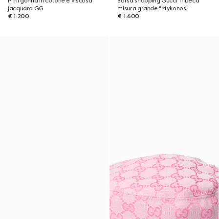
Mini gonna in cotone e viscosa
Borsa shopping Gucci Tribeca
jacquard GG
misura grande "Mykonos"
€ 1.200
€ 1.600