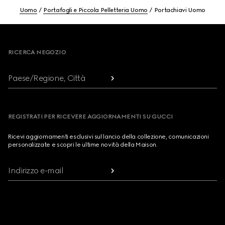
Uomo
Portafogli e Piccola Pelletteria Uomo
Portachiavi Uomo
Footer
RICERCA NEGOZIO
Paese/Regione, Città
REGISTRATI PER RICEVERE AGGIORNAMENTI SU GUCCI
Ricevi aggiornamenti esclusivi sul lancio della collezione, comunicazioni
personalizzate e scopri le ultime novità della Maison.
Indirizzo e-mail