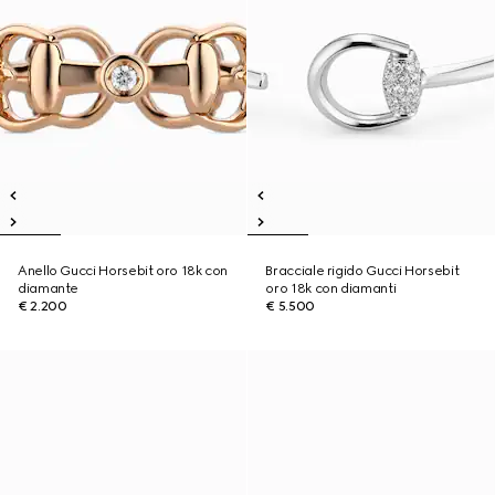
Anello Gucci Horsebit oro 18k con
Bracciale rigido Gucci Horsebit
diamante
oro 18k con diamanti
€ 2.200
€ 5.500