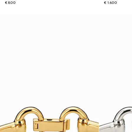
€ 800
€ 1.600