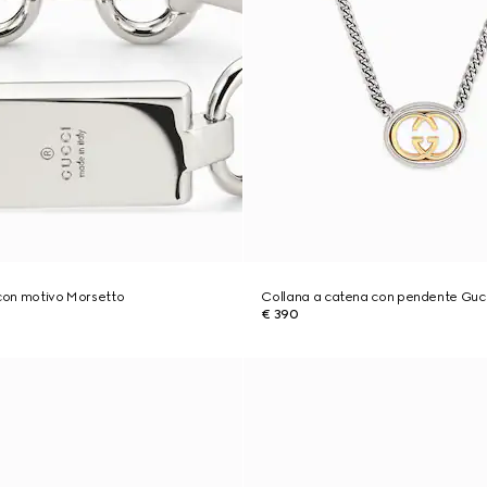
 con motivo Morsetto
Collana a catena con pendente Gucc
€ 390