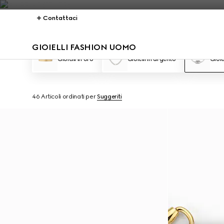
Contattaci
GIOIELLI FASHION UOMO
Gioielli in oro
Gioielli in argento
Gioie
46 Articoli
ordinati per
Suggeriti