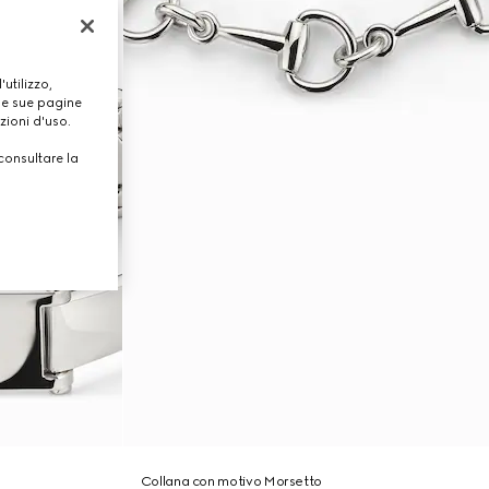
utilizzo,
lle sue pagine
zioni d'uso.
consultare la
Collana con motivo Morsetto