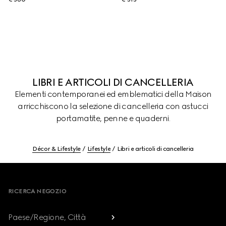
LIBRI E ARTICOLI DI CANCELLERIA
Elementi contemporanei ed emblematici della Maison
arricchiscono la selezione di cancelleria con astucci
portamatite, penne e quaderni.
Décor & Lifestyle
Lifestyle
Libri e articoli di cancelleria
Footer
RICERCA NEGOZIO
Paese/Regione, Città