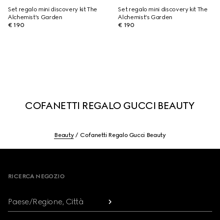
Set regalo mini discovery kit The
Set regalo mini discovery kit The
Alchemist's Garden
Alchemist's Garden
€ 190
€ 190
COFANETTI REGALO GUCCI BEAUTY
Beauty
Cofanetti Regalo Gucci Beauty
Footer
RICERCA NEGOZIO
Paese/Regione, Città