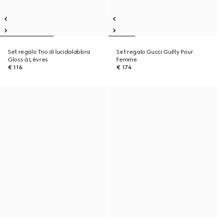
Set regalo Trio di lucidalabbra
Set regalo Gucci Guilty Pour
Gloss à Lèvres
Femme
€ 116
€ 174