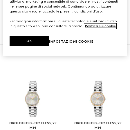
attività di marketing e consentirle di condividere i nostri contenuti
nelle sue pagine di social network. Continuando ad utilizzare
questo sito web, lei accetta le presenti condizioni d'uso.
Con un design contemporaneo, la collezione G-
Timeless è definita dai iconici emblematici della
Per maggiori informazioni su queste tecnologie e sul loro utilizzo
Maison.
in questo sito web, può consultare la nostra
Politica sui cookie
.
OK
IMPOSTAZIONI COOKIE
OROLOGIO G-TIMELESS, 29
OROLOGIO G-TIMELESS, 29
MM
MM