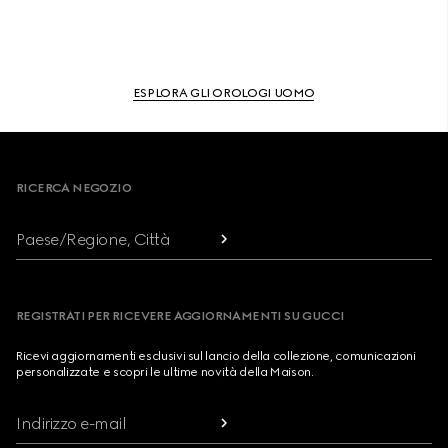
ESPLORA GLI OROLOGI UOMO
Footer
RICERCA NEGOZIO
Paese/Regione, Città
REGISTRATI PER RICEVERE AGGIORNAMENTI SU GUCCI
Ricevi aggiornamenti esclusivi sul lancio della collezione, comunicazioni
personalizzate e scopri le ultime novità della Maison.
Indirizzo e-mail