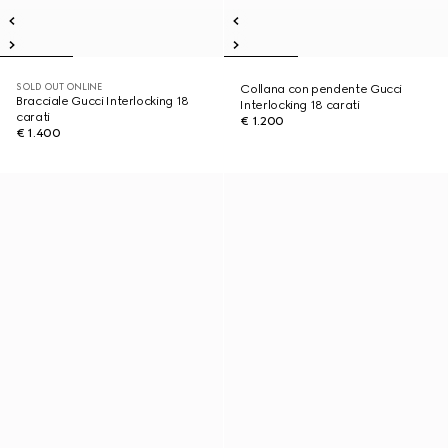
SOLD OUT ONLINE
Collana con pendente Gucci
Bracciale Gucci Interlocking 18
Interlocking 18 carati
carati
€ 1.200
€ 1.400