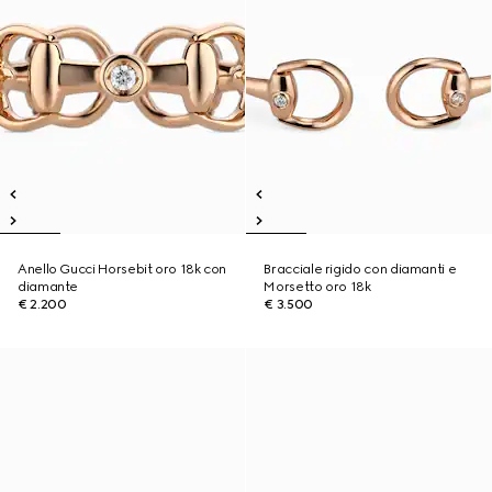
Anello Gucci Horsebit oro 18k con
Bracciale rigido con diamanti e
diamante
Morsetto oro 18k
€ 2.200
€ 3.500