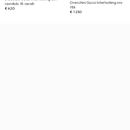
Orecchini Gucci Interlocking oro
ciondolo 18 carati
18k
€ 620
€ 1.250