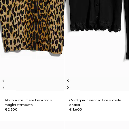
Abito in cashmere lavorato a
Cardigan in viscosa fine a coste
maglia stampato
opaca
€ 2.500
€ 1.600