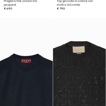
Maglia in fine cotone GG
Top girocollo in cotone con
jacquard
motivo GG rombi
€ 690
€ 790