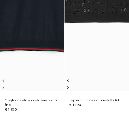
Maglia in seta e cashmere extra
Top in lana fine con cristalli GG
fine
€ 1.190
€ 1.100