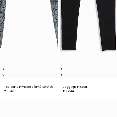
Top corto in viscosa lamé stretch
Leggings in seta
€ 1.500
€ 1.200