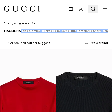
Donna
Abbigliamento Donna
MAGLIERIA
Top e Camicie
T-Shirt e Felpe
Abiti e Tute
Pantaloni e Shorts
Denim
104 Articoli
ordinati per
Suggeriti
Filtra e ordina