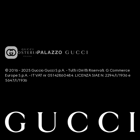
© 2016 - 2025 Guccio Gucci S.p.A. - Tutti i Diritti Riservati. G Commerce
Europe S.p.A. - IT VAT nr 05142860484. LICENZA SIAE N. 2294/I/1936 e
5647/I/1936