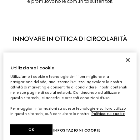
e promuovono le comunità sui territori.
INNOVARE IN OTTICA DI CIRCOLARITÀ
Utilizziamo i cookie
L'adozione e l'ampliamento dei principi della circolarità 
Utilizziamo i cookie e tecnologie simili per migliorare la
sono intrinsecamente legati al design creativo e 
navigazione del sito, analizzarne l'utilizzo, agevolare la nostra
all'innovazione, che ne costituiscono l'input. In Gucci, 
attività di marketing e consentirle di condividere i nostri contenuti
nelle sue pagine di social network. Continuando ad utilizzare
abbiamo sviluppato una strategia di circolarità a 360 
questo sito web, lei accetta le presenti condizioni d'uso.
gradi con l'obiettivo di eliminare gli sprechi e 
l'inquinamento dal nostro processo di design e allo 
Per maggiori informazioni su queste tecnologie e sul loro utilizzo
in questo sito web, può consultare la nostra
Politica sui cookie
.
stesso tempo migliorare la durata, il recupero, il riutilizzo, il 
riciclo  e la seconda vita di prodotti e materiali. L'adozione 
OK
di best practice e i programmi interni, come Gucci-Up e 
IMPOSTAZIONI COOKIE
Gucci Scrap-less, guidano i nostri progressi nell'ambito 