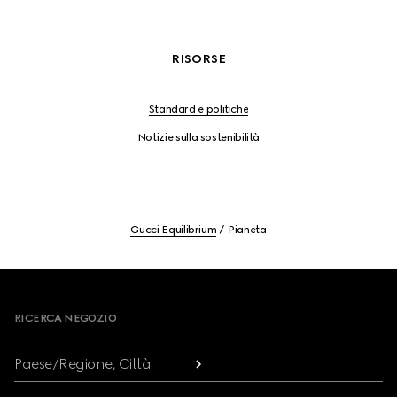
RISORSE
Standard e politiche
Notizie sulla sostenibilità
Gucci Equilibrium
Pianeta
Footer
RICERCA NEGOZIO
Paese/Regione, Città