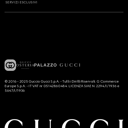
SERVIZI ESCLUSIVI
© 2016 - 2025 Guccio Gucci S.p.A. - Tutti i Diritti Riservati. G Commerce
Europe S.p.A. - IT VAT nr 05142860484. LICENZA SIAE N. 2294/I/1936 e
5647/I/1936