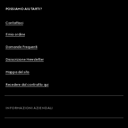
POSSIAMO AIUTARTI?
Contattaci
Il mio ordine
Domande Frequenti
Disiscrizione Newsletter
Mappa del sito
Recedere dal contratto qui
INFORMAZIONI AZIENDALI