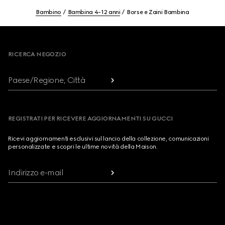
Bambino
Bambina 4-12 anni
Borse e Zaini Bambina
Footer
RICERCA NEGOZIO
Paese/Regione, Città
REGISTRATI PER RICEVERE AGGIORNAMENTI SU GUCCI
Ricevi aggiornamenti esclusivi sul lancio della collezione, comunicazioni
personalizzate e scopri le ultime novità della Maison.
Indirizzo e-mail