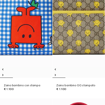
Zaino bambino con stampa
Zaino bambino GG stampato
€ 1.100
€ 1.100