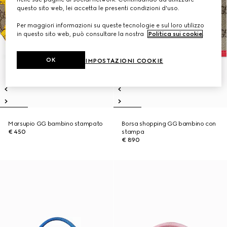
questo sito web, lei accetta le presenti condizioni d'uso.
Per maggiori informazioni su queste tecnologie e sul loro utilizzo
in questo sito web, può consultare la nostra
Politica sui cookie
.
OK
IMPOSTAZIONI COOKIE
Marsupio GG bambino stampato
Borsa shopping GG bambino con
€ 450
stampa
€ 890