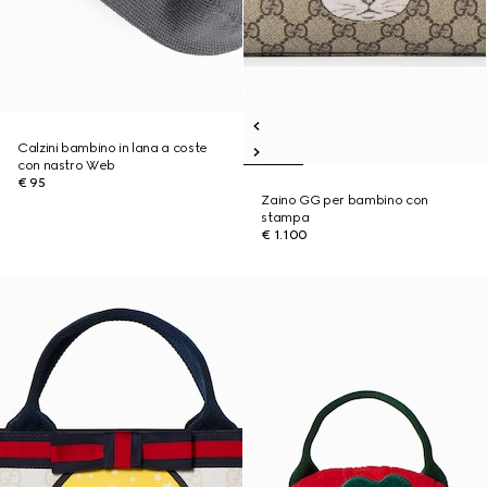
Calzini bambino in lana a coste
con nastro Web
€ 95
Zaino GG per bambino con
stampa
€ 1.100