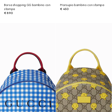
Borsa shopping GG bambino con
Marsupio bambino con stampa
stampa
€ 450
€ 890