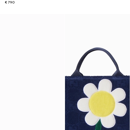
€ 790