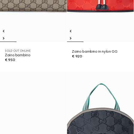
SOLD OUT ONLINE
Zaino bambino in nylon GG
Zaino bambino
€ 920
€ 950