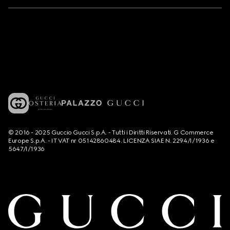
© 2016 - 2025 Guccio Gucci S.p.A. - Tutti i Diritti Riservati. G Commerce
Europe S.p.A. - IT VAT nr 05142860484. LICENZA SIAE N. 2294/I/1936 e
5647/I/1936