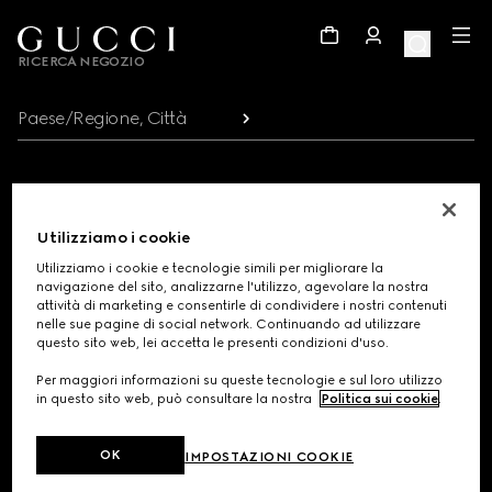
Footer
RICERCA NEGOZIO
Paese/Regione, Città
REGISTRATI PER RICEVERE AGGIORNAMENTI SU GUCCI
Utilizziamo i cookie
Ricevi aggiornamenti esclusivi sul lancio della collezione, comunicazioni
personalizzate e scopri le ultime novità della Maison.
Utilizziamo i cookie e tecnologie simili per migliorare la
navigazione del sito, analizzarne l'utilizzo, agevolare la nostra
attività di marketing e consentirle di condividere i nostri contenuti
Indirizzo e-mail
nelle sue pagine di social network. Continuando ad utilizzare
questo sito web, lei accetta le presenti condizioni d'uso.
Per maggiori informazioni su queste tecnologie e sul loro utilizzo
in questo sito web, può consultare la nostra
Politica sui cookie
.
OK
IMPOSTAZIONI COOKIE
POSSIAMO AIUTARTI?