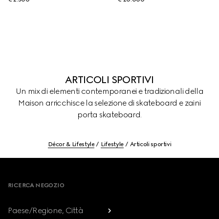
ARTICOLI SPORTIVI
Un mix di elementi contemporanei e tradizionali della
Maison arricchisce la selezione di skateboard e zaini
porta skateboard.
Décor & Lifestyle
Lifestyle
Articoli sportivi
Footer
RICERCA NEGOZIO
Paese/Regione, Città