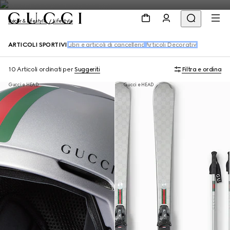
Décor & Lifestyle
Lifestyle
ARTICOLI SPORTIVI
Libri e articoli di cancelleria
Articoli Decorativi
10 Articoli
ordinati per
Suggeriti
Filtra e ordina
Gucci e HEAD
Gucci e HEAD