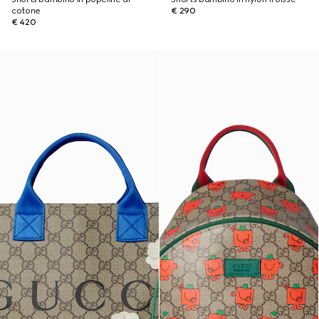
cotone
€ 290
€ 420