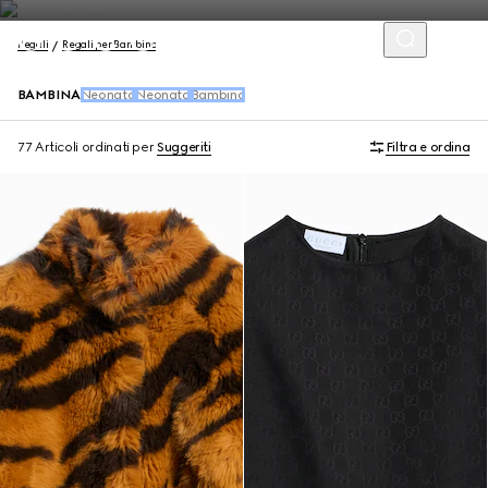
Regali
Regali per Bambino
BAMBINA
Neonato
Neonata
Bambino
77 Articoli
ordinati per
Suggeriti
Filtra e ordina