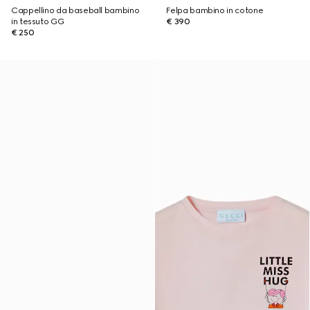
Cappellino da baseball bambino
Felpa bambino in cotone
in tessuto GG
€ 390
€ 250