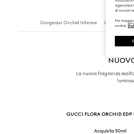
Utilizziamo
agevolare l
di social n
Per maggior
Gorgeous Orchid Intense
Gorgeous Or
nostra
Pol
NUOVO
La nuova fragranza esalta
luminos
GUCCI FLORA ORCHID EDP 
Acquista 50ml