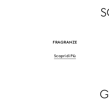
S
FRAGRANZE
Scopri di Più
G