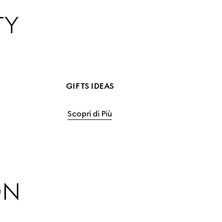
TY
GIFTS IDEAS
Scopri di Più
ON