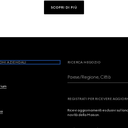
SCOPRI DI PIÙ
ONI AZIENDALI
RICERCA NEGOZIO
Paese/Regione, Città
brium
REGISTRATI PER RICEVERE AGGIO
Ricevi aggiornamenti esclusivi sul lan
oi
novità della Maison.