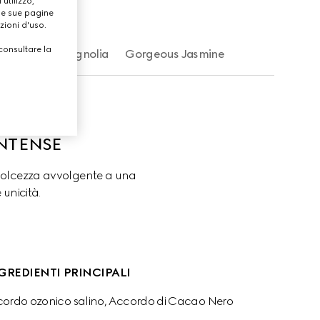
utilizzo,
lle sue pagine
zioni d'uso.
consultare la
Gorgeous Magnolia
Gorgeous Jasmine
NTENSE
dolcezza avvolgente a una 
unicità.
GREDIENTI PRINCIPALI
cordo ozonico salino, Accordo di Cacao Nero