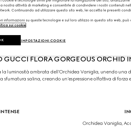
 i cookie e tecnologie simili per migliorare la navigazione del sito, analizzarne l'
a nostra attività di marketing e consentirle di condividere i nostri contenuti ne
etwork. Continuando ad utilizzare questo sito web, lei accetta le presenti condi
i informazioni su queste tecnologie e sul loro utilizzo in questo sito web, può 
chid
Gorgeus Gardenia Intense
Gorgeous Gardenia
itica sui cookie
.
OK
IMPOSTAZIONI COOKIE
 GUCCI FLORA GORGEOUS ORCHID I
 la luminosità ambrata dell'Orchidea Vaniglia, unendo una 
a sfumatura salina, creando un’espressione olfattiva di forza e 
INTENSE
IN
Orchidea Vaniglia, Ac