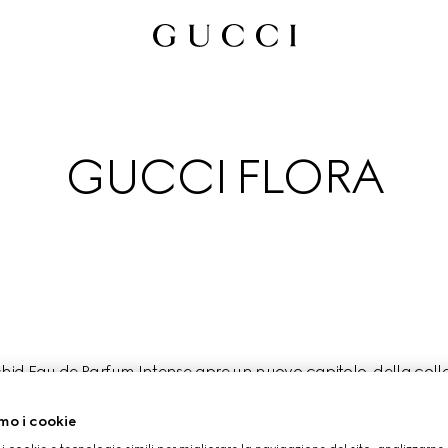
GUCCI FLORA
id Eau de Parfum Intense apre un nuovo capitolo  della colle
ttamente rappresentata dallo spirito libero e dalla versatilità 
delle artiste più celebri e carismatiche del nostro tempo.
mo i cookie