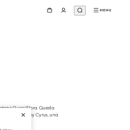
MENU
zione Gucci Flora. Questa 
creativa di Miley Cyrus, una 