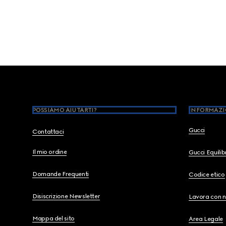
Footer
POSSIAMO AIUTARTI?
INFORMAZI
Gucci
Contattaci
Il mio ordine
Gucci Equili
Domande Frequenti
Codice etico
Disiscrizione Newsletter
Lavora con n
Mappa del sito
Area Legale