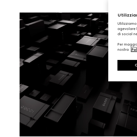
Utilizzia
Utilizziamo
agevolare l
di social n
Per maggior
nostra
Pol