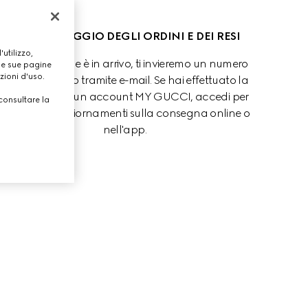
MONITORAGGIO DEGLI ORDINI E DEI RESI
utilizzo,
Quando l'ordine è in arrivo, ti invieremo un numero 
lle sue pagine
zioni d'uso.
di tracciamento tramite e-mail. Se hai effettuato la 
registrazione a un account MY GUCCI, accedi per 
consultare la
ricevere gli aggiornamenti sulla consegna online o 
nell'app.